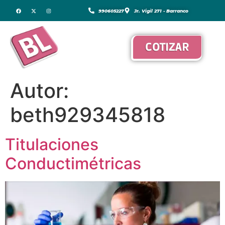
990605227
Jr. Vigil 271 - Barranco
COTIZAR
Autor:
beth929345818
Titulaciones
Conductimétricas