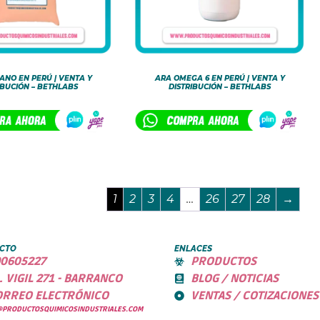
FANO EN PERÚ | VENTA Y
ARA OMEGA 6 EN PERÚ | VENTA Y
IBUCIÓN – BETHLABS
DISTRIBUCIÓN – BETHLABS
1
2
3
4
…
26
27
28
→
CTO
ENLACES
0605227
PRODUCTOS
. VIGIL 271 - BARRANCO
BLOG / NOTICIAS
ORREO ELECTRÓNICO
VENTAS / COTIZACIONES
@PRODUCTOSQUIMICOSINDUSTRIALES.COM