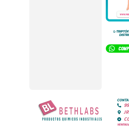
L-TRIPTÓ
DISTR
CONTA
99
JR
C
VENTAS