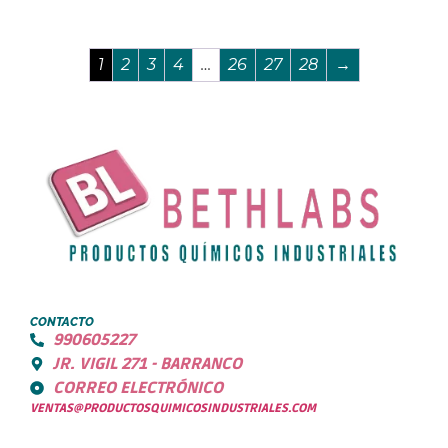
1
2
3
4
…
26
27
28
→
CONTACTO
990605227
JR. VIGIL 271 - BARRANCO
CORREO ELECTRÓNICO
VENTAS@PRODUCTOSQUIMICOSINDUSTRIALES.COM