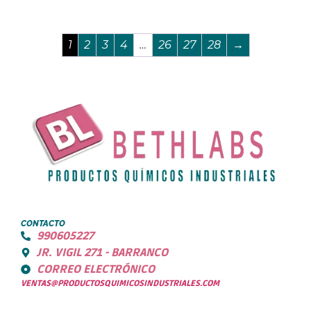
1
2
3
4
…
26
27
28
→
CONTACTO
990605227
JR. VIGIL 271 - BARRANCO
CORREO ELECTRÓNICO
VENTAS@PRODUCTOSQUIMICOSINDUSTRIALES.COM