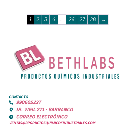
1
2
3
4
…
26
27
28
→
CONTACTO
990605227
JR. VIGIL 271 - BARRANCO
CORREO ELECTRÓNICO
VENTAS@PRODUCTOSQUIMICOSINDUSTRIALES.COM