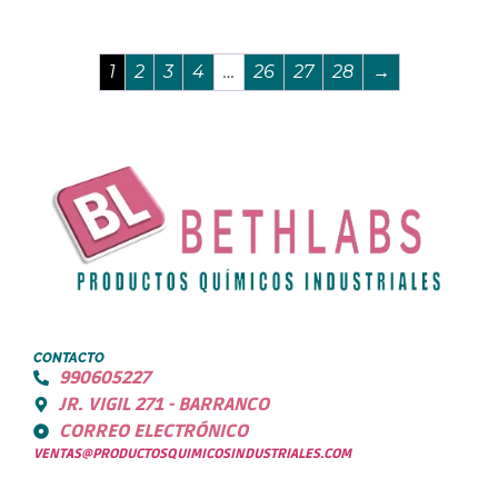
1
2
3
4
…
26
27
28
→
CONTACTO
990605227
JR. VIGIL 271 - BARRANCO
CORREO ELECTRÓNICO
VENTAS@PRODUCTOSQUIMICOSINDUSTRIALES.COM