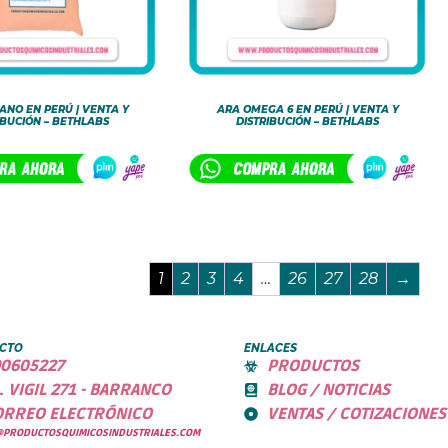
FANO EN PERÚ | VENTA Y
ARA OMEGA 6 EN PERÚ | VENTA Y
IBUCIÓN – BETHLABS
DISTRIBUCIÓN – BETHLABS
1
2
3
4
…
26
27
28
→
CTO
ENLACES
0605227
PRODUCTOS
. VIGIL 271 - BARRANCO
BLOG / NOTICIAS
ORREO ELECTRÓNICO
VENTAS / COTIZACIONES
@PRODUCTOSQUIMICOSINDUSTRIALES.COM