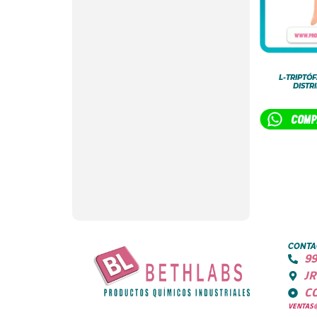
L-TRIPTÓ
DISTR
CONTA
99
JR
C
VENTAS