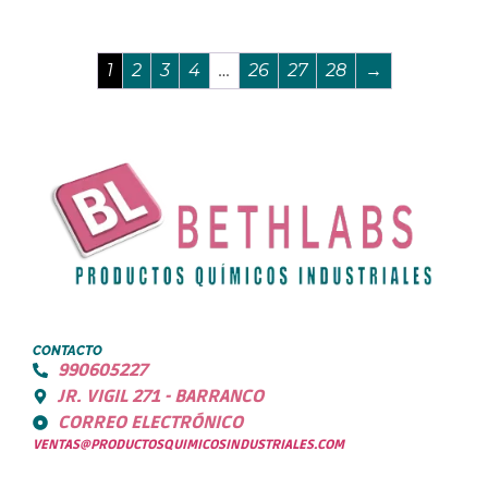
1
2
3
4
…
26
27
28
→
CONTACTO
990605227
JR. VIGIL 271 - BARRANCO
CORREO ELECTRÓNICO
VENTAS@PRODUCTOSQUIMICOSINDUSTRIALES.COM