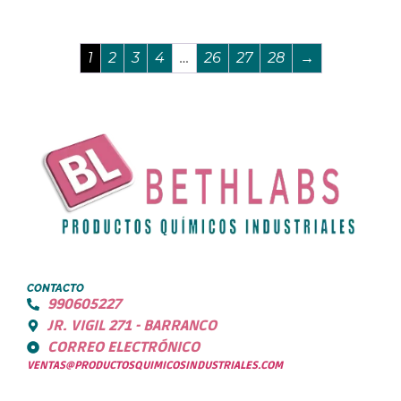
1
2
3
4
…
26
27
28
→
CONTACTO
990605227
JR. VIGIL 271 - BARRANCO
CORREO ELECTRÓNICO
VENTAS@PRODUCTOSQUIMICOSINDUSTRIALES.COM