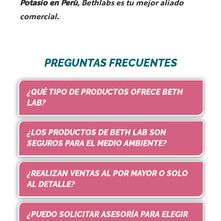
Potasio en Perú
, Bethlabs es tu mejor aliado
comercial.
PREGUNTAS FRECUENTES
¿QUÉ TIPO DE PRODUCTOS OFRECE BETH
LAB?
¿LOS PRODUCTOS DE BETH LAB SON
SEGUROS PARA EL MEDIO AMBIENTE?
¿REALIZAN VENTAS AL POR MAYOR O SOLO
AL DETALLE?
¿PUEDO SOLICITAR ASESORÍA PARA ELEGIR